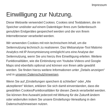
Impressum
de
en
Leichte Sprache
Gebärdensprache
Einwilligung zur Nutzung.
KEMPTEN-MUSEUM
Navi
Diese Webseite verwendet Cookies. Cookies sind Textdateien, die im
IM ZUMSTEINHAUS
Speicher und/oder auf einem Datenträger Ihres zum Seitenbesuch
genutzten Endgerätes gespeichert werden und die von Ihrem
Internetbrowser verarbeitet werden.
Wir verwenden Cookies mit rein technischem Inhalt, um die
Seitennutzung technisch zu realisieren. Das Webanalyse-Tool Matomo
Analytics mit IP Anonymisierung ermöglicht uns eine Analyse der
Seitennutzung, wenn Sie uns hierzu Ihre Einwilligung erteilen. Weitere
Funktionalitäten, wie die Einbindung von Youtube-Videos und Google
Maps sind ebenfalls optional und können von Ihnen aktiv gewählt
werden. Sie finden hierzu weitere Informationen unter „Details anzeigen“
und in
unseren Datenschutzhinweisen
.
Wenn Sie auf „Einstellungen speichern & schließen“ oder „Alle
akzeptieren“ klicken, erklären Sie sich damit einverstanden, dass die
gewählten Cookies/Funktionalitäten für diesen Zweck verarbeitet werden.
Sie können Ihre Auswahl jederzeit mit Wirkung für die Zukunft ändern
oder widerrufen indem Sie unsere Einstellungs-Verwaltung in den
Datenschutzhinweisen nutzen.
(c) Prostock-studio/AdobeStock