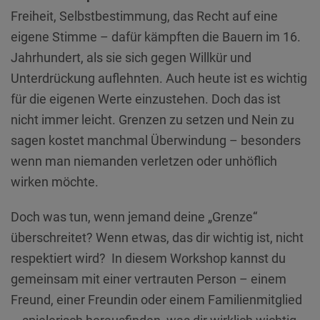
Diese Website nutzt Matomo Analytics für die Auswertung der
Freiheit, Selbstbestimmung, das Recht auf eine
Seitenaufrufe als Statistik. Die hierdurch gespeicherten Daten werden
ausschließlich auf unseren eigenen Servern gespeichert. Eine
eigene Stimme – dafür kämpften die Bauern im 16.
Übertragung an Dritte erfolgt nicht. Wir verwenden die Funktion
Jahrhundert, als sie sich gegen Willkür und
AnonymizeIP zur Anonymisierung Ihrer IP-Adresse, so dass diese gekürzt
wird und nicht mehr Ihrem Besuch auf unserer Internetseite zugeordnet
Unterdrückung auflehnten. Auch heute ist es wichtig
werden kann.
für die eigenen Werte einzustehen. Doch das ist
YouTube / Vimeo
nicht immer leicht. Grenzen zu setzen und Nein zu
Videos werden über die Plattformen YouTube oder Vimeo eingebunden.
sagen kostet manchmal Überwindung – besonders
Wir nutzen YouTube im erweiterten Datenschutzmodus. Dieser Modus
bewirkt laut YouTube, dass YouTube keine Informationen über die
wenn man niemanden verletzen oder unhöflich
Besucher auf dieser Website speichert, bevor diese sich das Video
wirken möchte.
ansehen.
Eingebundene Inhalte
Doch was tun, wenn jemand deine „Grenze“
Optional sind externe Inhalte auf den Seiten dieser Website
überschreitet? Wenn etwas, das dir wichtig ist, nicht
eingebunden. Das können Kartendienste wie z.B. Google Maps sein
oder auch Anwendungen einer externen Website.
respektiert wird? In diesem Workshop kannst du
gemeinsam mit einer vertrauten Person – einem
Freund, einer Freundin oder einem Familienmitglied