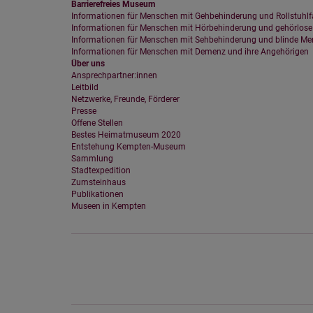
Eingebundene
Barrierefreies Museum
Informationen für Menschen mit Gehbehinderung und Rollstuhlf
Optional sind exter
Informationen für Menschen mit Hörbehinderung und gehörlos
sein oder auch Anw
Informationen für Menschen mit Sehbehinderung und blinde M
Informationen für Menschen mit Demenz und ihre Angehörigen
Über uns
Ansprechpartner:innen
Leitbild
Netzwerke, Freunde, Förderer
Presse
Offene Stellen
Bestes Heimatmuseum 2020
Entstehung Kempten-Museum
Sammlung
Stadtexpedition
Zumsteinhaus
Publikationen
Museen in Kempten