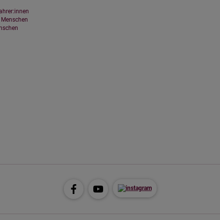
 Inhalte
ahrer:innen
ne Inhalte auf den Seiten dieser Website eingebunden. Das können Kartendienste 
e Menschen
endungen einer externen Website.
enschen