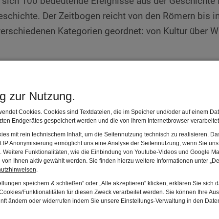
 sich 100 bedeutende Ereignisse aus der Geschichte
schichte. Der Zeitbogen reicht von den Römern bis in
erschiedenen Kategorien geordnet: von Kultur über Wir
ite teilen
 Facebook teilen
Auf Twitter teilen
Per E-Mail versende
ng zur Nutzung.
endet Cookies. Cookies sind Textdateien, die im Speicher und/oder auf einem Dat
ten Endgerätes gespeichert werden und die von Ihrem Internetbrowser verarbeite
es mit rein technischem Inhalt, um die Seitennutzung technisch zu realisieren. 
t IP Anonymisierung ermöglicht uns eine Analyse der Seitennutzung, wenn Sie uns 
en. Weitere Funktionalitäten, wie die Einbindung von Youtube-Videos und Google Ma
von Ihnen aktiv gewählt werden. Sie finden hierzu weitere Informationen unter „De
hutzhinweisen
.
llungen speichern & schließen“ oder „Alle akzeptieren“ klicken, erklären Sie sich 
ookies/Funktionalitäten für diesen Zweck verarbeitet werden. Sie können Ihre Aus
unft ändern oder widerrufen indem Sie unsere Einstellungs-Verwaltung in den Dat