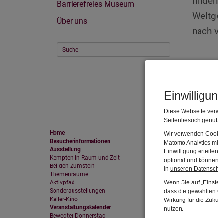
finden
Barrierefreies Museum
Weltge
Über uns
nach v
Diese Se
Auf
Einwilligu
Diese Webseite verw
Seitenbesuch genutz
Home
Wir verwenden Cooki
Besucherinformationen
Matomo Analytics mi
Ausstellung
Einwilligung erteil
Kempten in Raum und Zeit
optional und können 
Bei den Zumstein
in
unseren Datensc
Themenräume
Aktivpfad
Wenn Sie auf „Einste
Sonderausstellungen
dass die gewählten C
Keller-Kino
Wirkung für die Zuk
Veranstaltungskalender
nutzen.
Bewegter Donnerstag