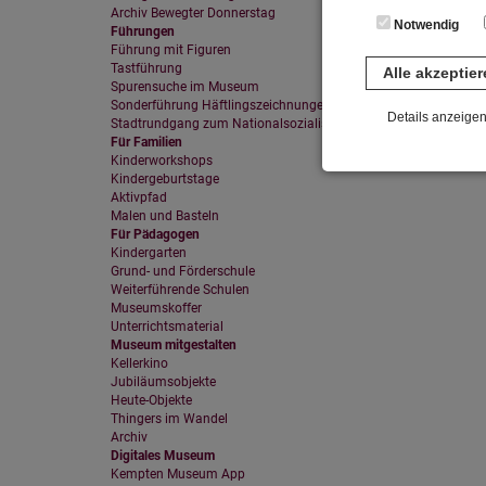
Archiv Bewegter Donnerstag
Notwendig
Führungen
Führung mit Figuren
Tastführung
Alle akzeptie
Spurensuche im Museum
Sonderführung Häftlingszeichnungen
Details anzeige
Stadtrundgang zum Nationalsozialismus in Kempten
Für Familien
Notwendig
Kinderworkshops
Kindergeburtstage
Diese Cookies sind 
Aktivpfad
gespeichert. Ledigli
Malen und Basteln
Für Pädagogen
Statistik
Kindergarten
Grund- und Förderschule
Diese Website nutzt 
Weiterführende Schulen
werden ausschließli
Museumskoffer
die Funktion Anonym
Unterrichtsmaterial
auf unserer Interne
Museum mitgestalten
Kellerkino
YouTube / Vi
Jubiläumsobjekte
Heute-Objekte
Videos werden über
Thingers im Wandel
Datenschutzmodus. D
Archiv
Website speichert, 
Digitales Museum
Kempten Museum App