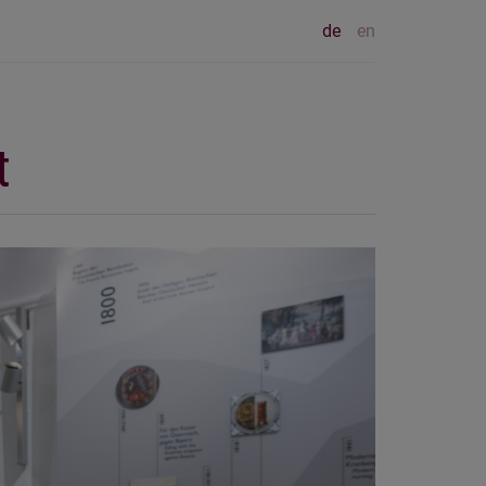
de
en
t