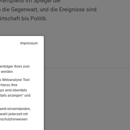
 Kemptens im Spiegel der
 die Gegenwart, und die Ereignisse sind
tschaft bis Politik.
Impressum
n
enträger Ihres zum
t werden.
Das Webanalyse-Tool
hierzu Ihre
ps sind ebenfalls
tails anzeigen“ und
damit einverstanden,
wahl jederzeit mit
enschutzhinweisen