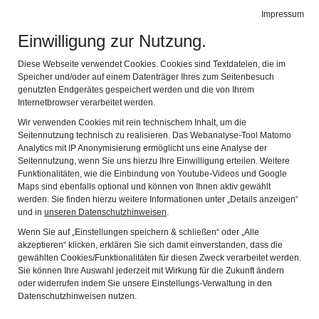
Impressum
de
en
Leichte Sprache
Gebärdensprache
Einwilligung zur Nutzung.
KEMPTEN-MUSEUM
Navi
Diese Webseite verwendet Cookies. Cookies sind Textdateien, die im
IM ZUMSTEINHAUS
Speicher und/oder auf einem Datenträger Ihres zum Seitenbesuch
genutzten Endgerätes gespeichert werden und die von Ihrem
Internetbrowser verarbeitet werden.
Wir verwenden Cookies mit rein technischem Inhalt, um die
Diese Seite teilen
Seitennutzung technisch zu realisieren. Das Webanalyse-Tool Matomo
Analytics mit IP Anonymisierung ermöglicht uns eine Analyse der
Seitennutzung, wenn Sie uns hierzu Ihre Einwilligung erteilen. Weitere
Funktionalitäten, wie die Einbindung von Youtube-Videos und Google
Maps sind ebenfalls optional und können von Ihnen aktiv gewählt
werden. Sie finden hierzu weitere Informationen unter „Details anzeigen“
und in
unseren Datenschutzhinweisen
.
Home
Wenn Sie auf „Einstellungen speichern & schließen“ oder „Alle
Besucherinformationen
akzeptieren“ klicken, erklären Sie sich damit einverstanden, dass die
gewählten Cookies/Funktionalitäten für diesen Zweck verarbeitet werden.
Ausstellung
Sie können Ihre Auswahl jederzeit mit Wirkung für die Zukunft ändern
Kempten in Raum und Zeit
oder widerrufen indem Sie unsere Einstellungs-Verwaltung in den
Bei den Zumstein
Datenschutzhinweisen nutzen.
Themenräume
Aktivpfad