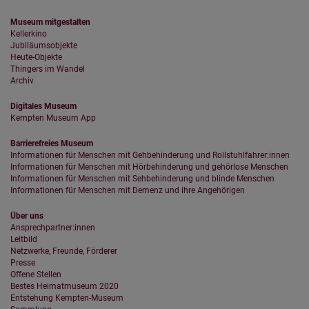
Diese Website nutzt Matomo Analytics für die Auswertung der
Seitenaufrufe als Statistik. Die hierdurch gespeicherten Daten werden
Museum mitgestalten
ausschließlich auf unseren eigenen Servern gespeichert. Eine
Kellerkino
Übertragung an Dritte erfolgt nicht. Wir verwenden die Funktion
Jubiläumsobjekte
AnonymizeIP zur Anonymisierung Ihrer IP-Adresse, so dass diese gekürzt
Heute-Objekte
wird und nicht mehr Ihrem Besuch auf unserer Internetseite zugeordnet
Thingers im Wandel
werden kann.
Archiv
YouTube / Vimeo
Digitales Museum
Kempten Museum App
Videos werden über die Plattformen YouTube oder Vimeo eingebunden.
Wir nutzen YouTube im erweiterten Datenschutzmodus. Dieser Modus
Barrierefreies Museum
bewirkt laut YouTube, dass YouTube keine Informationen über die
Informationen für Menschen mit Gehbehinderung und Rollstuhlfahrer:innen
Besucher auf dieser Website speichert, bevor diese sich das Video
Informationen für Menschen mit Hörbehinderung und gehörlose Menschen
ansehen.
Informationen für Menschen mit Sehbehinderung und blinde Menschen
Informationen für Menschen mit Demenz und ihre Angehörigen
Eingebundene Inhalte
Über uns
Optional sind externe Inhalte auf den Seiten dieser Website
Ansprechpartner:innen
eingebunden. Das können Kartendienste wie z.B. Google Maps sein
Leitbild
oder auch Anwendungen einer externen Website.
Netzwerke, Freunde, Förderer
Presse
Offene Stellen
Bestes Heimatmuseum 2020
Entstehung Kempten-Museum