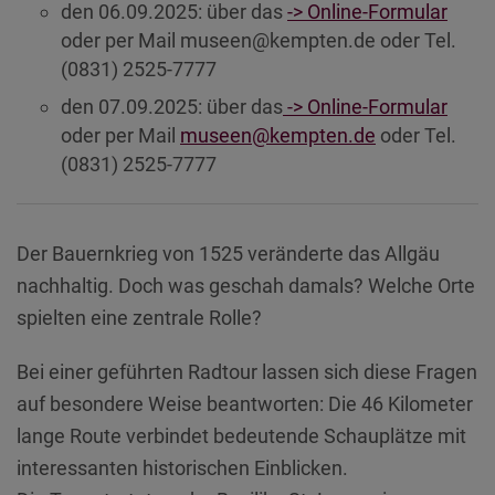
Diese Website nutzt Matomo Analytics für die Auswertung der
den 06.09.2025: über das
-> Online-Formular
Seitenaufrufe als Statistik. Die hierdurch gespeicherten Daten werden
oder per Mail museen@kempten.de oder Tel.
ausschließlich auf unseren eigenen Servern gespeichert. Eine
(0831) 2525-7777
Übertragung an Dritte erfolgt nicht. Wir verwenden die Funktion
AnonymizeIP zur Anonymisierung Ihrer IP-Adresse, so dass diese gekürzt
den 07.09.2025: über das
-> Online-Formular
wird und nicht mehr Ihrem Besuch auf unserer Internetseite zugeordnet
werden kann.
oder per Mail
museen@kempten.de
oder Tel.
(0831) 2525-7777
YouTube / Vimeo
Videos werden über die Plattformen YouTube oder Vimeo eingebunden.
Wir nutzen YouTube im erweiterten Datenschutzmodus. Dieser Modus
bewirkt laut YouTube, dass YouTube keine Informationen über die
Der Bauernkrieg von 1525 veränderte das Allgäu
Besucher auf dieser Website speichert, bevor diese sich das Video
ansehen.
nachhaltig. Doch was geschah damals? Welche Orte
spielten eine zentrale Rolle?
Eingebundene Inhalte
Optional sind externe Inhalte auf den Seiten dieser Website
Bei einer geführten Radtour lassen sich diese Fragen
eingebunden. Das können Kartendienste wie z.B. Google Maps sein
oder auch Anwendungen einer externen Website.
auf besondere Weise beantworten: Die 46 Kilometer
lange Route verbindet bedeutende Schauplätze mit
interessanten historischen Einblicken.