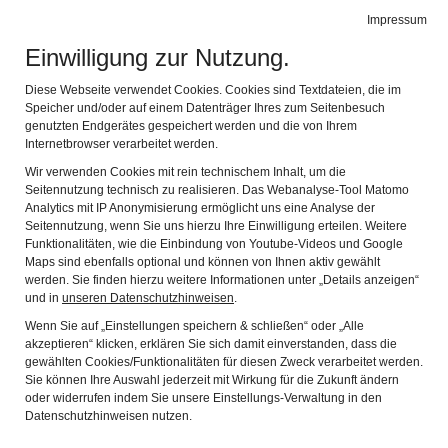
Impressum
de
en
Leichte Sprache
Gebärdensprache
Einwilligung zur Nutzung.
KEMPTEN-MUSEUM
Navi
Diese Webseite verwendet Cookies. Cookies sind Textdateien, die im
IM ZUMSTEINHAUS
Speicher und/oder auf einem Datenträger Ihres zum Seitenbesuch
genutzten Endgerätes gespeichert werden und die von Ihrem
"frei sein" - Radel-Touren
Internetbrowser verarbeitet werden.
Wir verwenden Cookies mit rein technischem Inhalt, um die
zum Bauernkrieg
Seitennutzung technisch zu realisieren. Das Webanalyse-Tool Matomo
Analytics mit IP Anonymisierung ermöglicht uns eine Analyse der
Seitennutzung, wenn Sie uns hierzu Ihre Einwilligung erteilen. Weitere
Funktionalitäten, wie die Einbindung von Youtube-Videos und Google
Maps sind ebenfalls optional und können von Ihnen aktiv gewählt
werden. Sie finden hierzu weitere Informationen unter „Details anzeigen“
und in
unseren Datenschutzhinweisen
.
Wenn Sie auf „Einstellungen speichern & schließen“ oder „Alle
akzeptieren“ klicken, erklären Sie sich damit einverstanden, dass die
gewählten Cookies/Funktionalitäten für diesen Zweck verarbeitet werden.
Sie können Ihre Auswahl jederzeit mit Wirkung für die Zukunft ändern
oder widerrufen indem Sie unsere Einstellungs-Verwaltung in den
Datenschutzhinweisen nutzen.